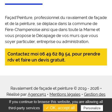
Façad'Peinture, professionnel du ravalement de façade
et de la peinture, se déplace dans la commune de
Fère-Champenoise ainsi que dans toute la Marne et
vous propose le Décapage de vos murs que vous
soyer particulier, entreprise ou administration.
Contactez moi 06 49 62 89 54, pour prendre
rdv et faire un devis gratuit.
Ravalement de façade et peinture © 2019 - 2026 •
Réalisé par
Agence51
•
Mentions légales
•
Gestion des
cookies
•
Tous mes services
If you continue to browse this website, you are allowing all
third-party services
✓ OK, accept all
Personalize