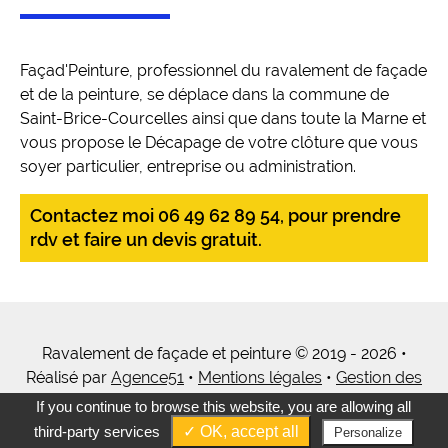
Façad'Peinture, professionnel du ravalement de façade
et de la peinture, se déplace dans la commune de
Saint-Brice-Courcelles ainsi que dans toute la Marne et
vous propose le Décapage de votre clôture que vous
soyer particulier, entreprise ou administration.
Contactez moi 06 49 62 89 54, pour prendre
rdv et faire un devis gratuit.
Ravalement de façade et peinture © 2019 - 2026 •
Réalisé par
Agence51
•
Mentions légales
•
Gestion des
cookies
•
Tous mes services
If you continue to browse this website, you are allowing all
third-party services
✓ OK, accept all
Personalize