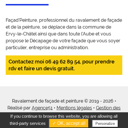
Façad'Peinture, professionnel du ravalement de façade
et de la peinture, se déplace dans la commune de
Ervy-le-Châtel ainsi que dans toute l'Aube et vous
propose le Décapage de votre façade que vous soyer
particulier, entreprise ou administration.
Contactez moi 06 49 62 89 54, pour prendre
rdv et faire un devis gratuit.
Ravalement de façade et peinture © 2019 - 2026 •
Réalisé par
Agence51
•
Mentions légales
•
Gestion des
cookies
•
Tous mes services
If you continue to browse this website, you are allowing all
third-party services
✓ OK, accept all
Personalize