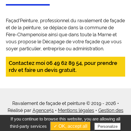
Façad'Peinture, professionnel du ravalement de façade
et de la peinture, se déplace dans la commune de
Fère-Champenoise ainsi que dans toute la Marne et
vous propose le Décapage de votre façade que vous
soyer particulier, entreprise ou administration.
Contactez moi 06 49 62 89 54, pour prendre
rdv et faire un devis gratuit.
Ravalement de façade et peinture © 2019 - 2026 •
Réalisé par
Agence51
•
Mentions légales
•
Gestion des
cookies
•
Tous mes services
If you continue to browse this website, you are allowing all
third-party services
✓ OK, accept all
Personalize