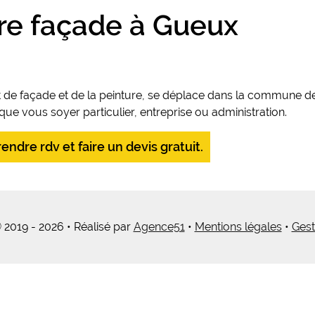
re façade à Gueux
 de façade et de la peinture, se déplace dans la commune de
e vous soyer particulier, entreprise ou administration.
ndre rdv et faire un devis gratuit.
 2019 - 2026 • Réalisé par
Agence51
•
Mentions légales
•
Gest