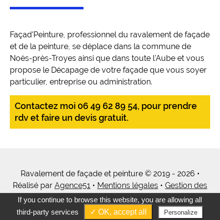
Façad'Peinture, professionnel du ravalement de façade
et de la peinture, se déplace dans la commune de
Noës-près-Troyes ainsi que dans toute l'Aube et vous
propose le Décapage de votre façade que vous soyer
particulier, entreprise ou administration.
Contactez moi 06 49 62 89 54, pour prendre
rdv et faire un devis gratuit.
Ravalement de façade et peinture © 2019 - 2026 •
Réalisé par
Agence51
•
Mentions légales
•
Gestion des
cookies
•
Tous mes services
If you continue to browse this website, you are allowing all
third-party services
✓ OK, accept all
Personalize