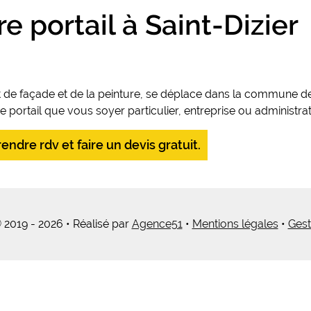
 portail à Saint-Dizier
 de façade et de la peinture, se déplace dans la commune de 
ortail que vous soyer particulier, entreprise ou administrat
ndre rdv et faire un devis gratuit.
 2019 - 2026 • Réalisé par
Agence51
•
Mentions légales
•
Gest