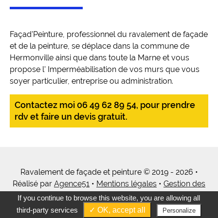
Façad'Peinture, professionnel du ravalement de façade
et de la peinture, se déplace dans la commune de
Hermonville ainsi que dans toute la Marne et vous
propose l' Imperméabilisation de vos murs que vous
soyer particulier, entreprise ou administration.
Contactez moi 06 49 62 89 54, pour prendre
rdv et faire un devis gratuit.
Ravalement de façade et peinture © 2019 - 2026 •
Réalisé par
Agence51
•
Mentions légales
•
Gestion des
cookies
•
Tous mes services
If you continue to browse this website, you are allowing all
third-party services
✓ OK, accept all
Personalize