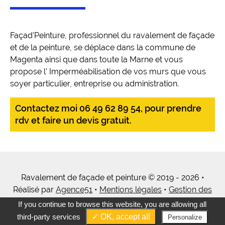
Façad'Peinture, professionnel du ravalement de façade
et de la peinture, se déplace dans la commune de
Magenta ainsi que dans toute la Marne et vous
propose l' Imperméabilisation de vos murs que vous
soyer particulier, entreprise ou administration.
Contactez moi 06 49 62 89 54, pour prendre
rdv et faire un devis gratuit.
Ravalement de façade et peinture © 2019 - 2026 •
Réalisé par
Agence51
•
Mentions légales
•
Gestion des
cookies
•
Tous mes services
If you continue to browse this website, you are allowing all
third-party services
✓ OK, accept all
Personalize