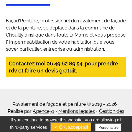
Façad'Peinture, professionnel du ravalement de façade
et de la peinture, se déplace dans la commune de
Chouilly ainsi que dans toute la Marne et vous propose
l' Imperméabilisation de votre habitation que vous
soyer particulier, entreprise ou administration.
Contactez moi 06 49 62 89 54, pour prendre
rdv et faire un devis gratuit.
Ravalement de façade et peinture © 2019 - 2026 •
Réalisé par
Agence51
•
Mentions légales
•
Gestion des
cookies
•
Tous mes services
If you continue to browse this website, you are allowing all
third-party services
✓ OK, accept all
Personalize