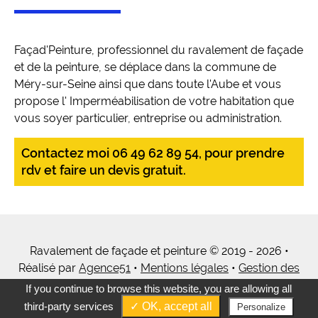
Façad'Peinture, professionnel du ravalement de façade
et de la peinture, se déplace dans la commune de
Méry-sur-Seine ainsi que dans toute l'Aube et vous
propose l' Imperméabilisation de votre habitation que
vous soyer particulier, entreprise ou administration.
Contactez moi 06 49 62 89 54, pour prendre
rdv et faire un devis gratuit.
Ravalement de façade et peinture © 2019 - 2026 •
Réalisé par
Agence51
•
Mentions légales
•
Gestion des
cookies
•
Tous mes services
If you continue to browse this website, you are allowing all
third-party services
✓ OK, accept all
Personalize