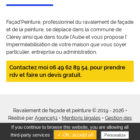
Façad'Peinture, professionnel du ravalement de façade
et de la peinture, se déplace dans la commune de
Clérey ainsi que dans toute l'Aube et vous propose l'
Imperméabilisation de votre maison que vous soyer
particulier, entreprise ou administration.
Contactez moi 06 49 62 89 54, pour prendre
rdv et faire un devis gratuit.
Ravalement de façade et peinture © 2019 - 2026 •
Réalisé par
Agence51
•
Mentions légales
•
Gestion des
cookies
•
Tous mes services
If you continue to browse this website, you are allowing all
third-party services
✓ OK, accept all
Personalize