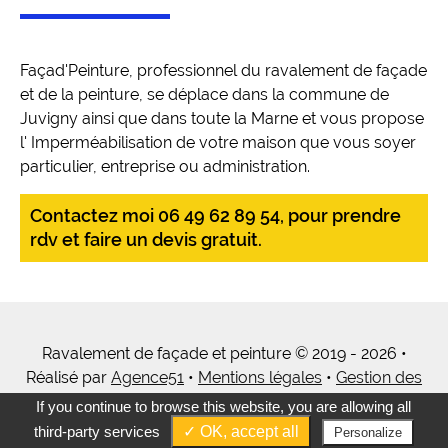
Façad'Peinture, professionnel du ravalement de façade
et de la peinture, se déplace dans la commune de
Juvigny ainsi que dans toute la Marne et vous propose
l' Imperméabilisation de votre maison que vous soyer
particulier, entreprise ou administration.
Contactez moi 06 49 62 89 54, pour prendre
rdv et faire un devis gratuit.
Ravalement de façade et peinture © 2019 - 2026 •
Réalisé par
Agence51
•
Mentions légales
•
Gestion des
cookies
•
Tous mes services
If you continue to browse this website, you are allowing all
third-party services
✓ OK, accept all
Personalize