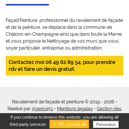
Façad'Peinture, professionnel du ravalement de façade
et de la peinture, se déplace dans la commune de
Châlons-en-Champagne ainsi que dans toute la Marne
et vous propose le Nettoyage de vos murs que vous
soyer particulier, entreprise ou administration.
Contactez moi 06 49 62 89 54, pour prendre
rdv et faire un devis gratuit.
Ravalement de façade et peinture © 2019 - 2026 •
Réalisé par
Agence51
•
Mentions légales
•
Gestion des
cookies
•
Tous mes services
If you continue to browse this website, you are allowing all
third-party services
✓ OK, accept all
Personalize