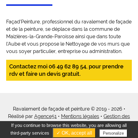
Façad'Peinture, professionnel du ravalement de façade
et de la peinture, se déplace dans la commune de
Maizières-la-Grande-Paroisse ainsi que dans toute
l'Aube et vous propose le Nettoyage de vos murs que
vous soyer particulier, entreprise ou administration.
Contactez moi 06 49 62 89 54, pour prendre
rdv et faire un devis gratuit.
Ravalement de façade et peinture © 2019 - 2026 •
Réalisé par
Agence51
•
Mentions légales
•
Gestion des
cookies
•
Tous mes services
If you continue to browse this website, you are allowing all
third-party services
✓ OK, accept all
Personalize