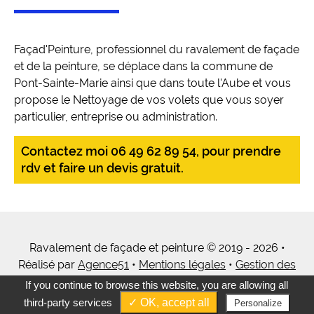
Façad'Peinture, professionnel du ravalement de façade
et de la peinture, se déplace dans la commune de
Pont-Sainte-Marie ainsi que dans toute l'Aube et vous
propose le Nettoyage de vos volets que vous soyer
particulier, entreprise ou administration.
Contactez moi 06 49 62 89 54, pour prendre
rdv et faire un devis gratuit.
Ravalement de façade et peinture © 2019 - 2026 •
Réalisé par
Agence51
•
Mentions légales
•
Gestion des
cookies
•
Tous mes services
If you continue to browse this website, you are allowing all
third-party services
✓ OK, accept all
Personalize