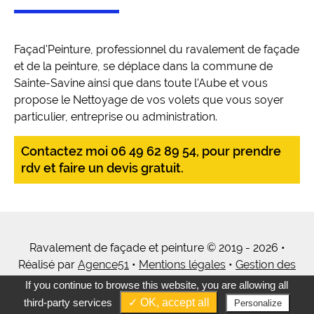
Façad'Peinture, professionnel du ravalement de façade
et de la peinture, se déplace dans la commune de
Sainte-Savine ainsi que dans toute l'Aube et vous
propose le Nettoyage de vos volets que vous soyer
particulier, entreprise ou administration.
Contactez moi 06 49 62 89 54, pour prendre
rdv et faire un devis gratuit.
Ravalement de façade et peinture © 2019 - 2026 •
Réalisé par
Agence51
•
Mentions légales
•
Gestion des
cookies
•
Tous mes services
If you continue to browse this website, you are allowing all
third-party services
✓ OK, accept all
Personalize