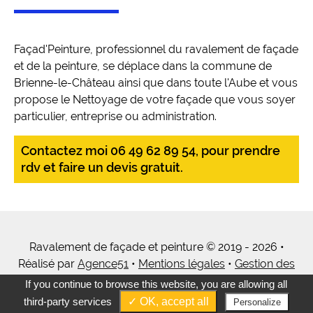
Façad'Peinture, professionnel du ravalement de façade
et de la peinture, se déplace dans la commune de
Brienne-le-Château ainsi que dans toute l'Aube et vous
propose le Nettoyage de votre façade que vous soyer
particulier, entreprise ou administration.
Contactez moi 06 49 62 89 54, pour prendre
rdv et faire un devis gratuit.
Ravalement de façade et peinture © 2019 - 2026 •
Réalisé par
Agence51
•
Mentions légales
•
Gestion des
cookies
•
Tous mes services
If you continue to browse this website, you are allowing all
third-party services
✓ OK, accept all
Personalize