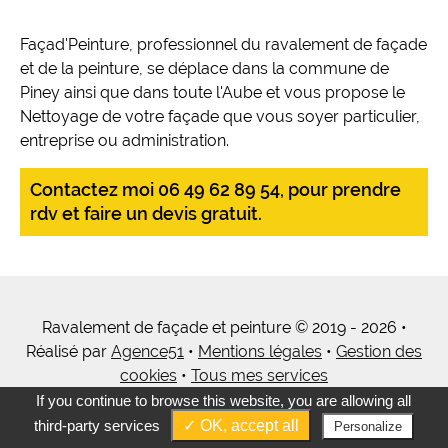
Façad'Peinture, professionnel du ravalement de façade
et de la peinture, se déplace dans la commune de
Piney ainsi que dans toute l'Aube et vous propose le
Nettoyage de votre façade que vous soyer particulier,
entreprise ou administration.
Contactez moi 06 49 62 89 54, pour prendre
rdv et faire un devis gratuit.
Ravalement de façade et peinture © 2019 - 2026 •
Réalisé par
Agence51
•
Mentions légales
•
Gestion des
cookies
•
Tous mes services
If you continue to browse this website, you are allowing all
third-party services
✓ OK, accept all
Personalize