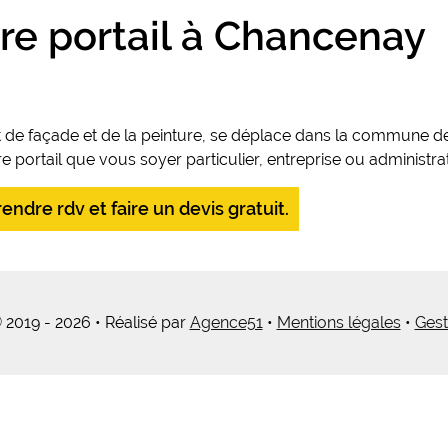
re portail à Chancenay
t de façade et de la peinture, se déplace dans la commune d
portail que vous soyer particulier, entreprise ou administrat
ndre rdv et faire un devis gratuit.
 2019 - 2026 • Réalisé par
Agence51
•
Mentions légales
•
Gest