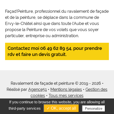
Façad'Peinture, professionnel du ravalement de façade
et de la peinture, se déplace dans la commune de
Ervy-le-Châtel ainsi que dans toute l'Aube et vous
propose la Peinture de vos volets que vous soyer
particulier, entreprise ou administration.
Contactez moi 06 49 62 89 54, pour prendre
rdv et faire un devis gratuit.
Ravalement de façade et peinture © 2019 - 2026 •
Réalisé par
Agence51
•
Mentions légales
•
Gestion des
cookies
•
Tous mes services
If you continue to browse this website, you are allowing all
third-party services
✓ OK, accept all
Personalize