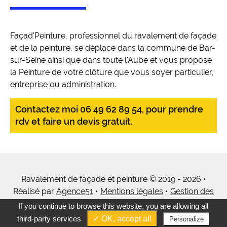
Façad'Peinture, professionnel du ravalement de façade
et de la peinture, se déplace dans la commune de Bar-
sur-Seine ainsi que dans toute l'Aube et vous propose
la Peinture de votre clôture que vous soyer particulier,
entreprise ou administration.
Contactez moi 06 49 62 89 54, pour prendre
rdv et faire un devis gratuit.
Ravalement de façade et peinture © 2019 - 2026 •
Réalisé par
Agence51
•
Mentions légales
•
Gestion des
cookies
•
Tous mes services
If you continue to browse this website, you are allowing all
third-party services
✓ OK, accept all
Personalize