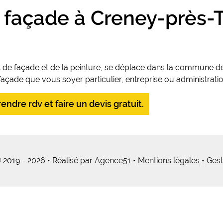
e façade à Creney-près-
t de façade et de la peinture, se déplace dans la commune d
façade que vous soyer particulier, entreprise ou administratio
ndre rdv et faire un devis gratuit.
 2019 - 2026 • Réalisé par
Agence51
•
Mentions légales
•
Gest