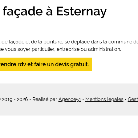
 façade à Esternay
 de façade et de la peinture, se déplace dans la commune de
 vous soyer particulier, entreprise ou administration.
ndre rdv et faire un devis gratuit.
 2019 - 2026 • Réalisé par
Agence51
•
Mentions légales
•
Gest