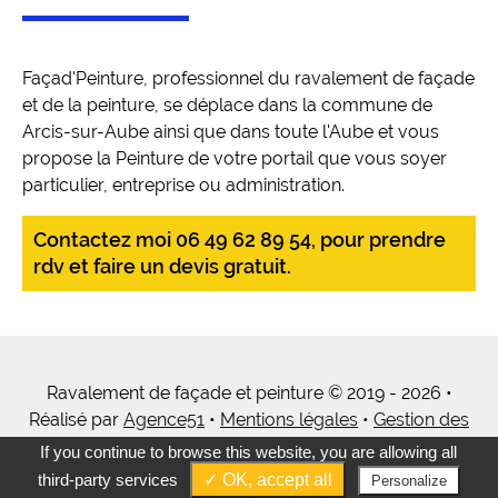
Façad'Peinture, professionnel du ravalement de façade
et de la peinture, se déplace dans la commune de
Arcis-sur-Aube ainsi que dans toute l'Aube et vous
propose la Peinture de votre portail que vous soyer
particulier, entreprise ou administration.
Contactez moi 06 49 62 89 54, pour prendre
rdv et faire un devis gratuit.
Ravalement de façade et peinture © 2019 - 2026 •
Réalisé par
Agence51
•
Mentions légales
•
Gestion des
cookies
•
Tous mes services
If you continue to browse this website, you are allowing all
third-party services
✓ OK, accept all
Personalize