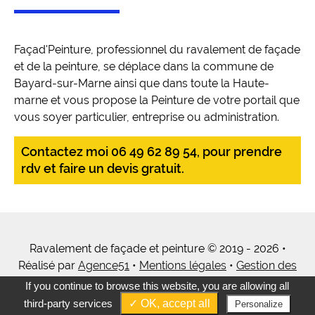
Façad'Peinture, professionnel du ravalement de façade
et de la peinture, se déplace dans la commune de
Bayard-sur-Marne ainsi que dans toute la Haute-
marne et vous propose la Peinture de votre portail que
vous soyer particulier, entreprise ou administration.
Contactez moi 06 49 62 89 54, pour prendre
rdv et faire un devis gratuit.
Ravalement de façade et peinture © 2019 - 2026 •
Réalisé par
Agence51
•
Mentions légales
•
Gestion des
cookies
•
Tous mes services
If you continue to browse this website, you are allowing all
third-party services
✓ OK, accept all
Personalize