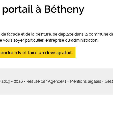
 portail à Bétheny
 de façade et de la peinture, se déplace dans la commune de
 vous soyer particulier, entreprise ou administration.
ndre rdv et faire un devis gratuit.
 2019 - 2026 • Réalisé par
Agence51
•
Mentions légales
•
Gest