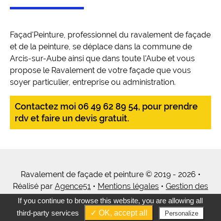
Façad'Peinture, professionnel du ravalement de façade
et de la peinture, se déplace dans la commune de
Arcis-sur-Aube ainsi que dans toute l'Aube et vous
propose le Ravalement de votre façade que vous
soyer particulier, entreprise ou administration.
Contactez moi 06 49 62 89 54, pour prendre
rdv et faire un devis gratuit.
Ravalement de façade et peinture © 2019 - 2026 •
Réalisé par
Agence51
•
Mentions légales
•
Gestion des
cookies
•
Tous mes services
If you continue to browse this website, you are allowing all
third-party services
✓ OK, accept all
Personalize