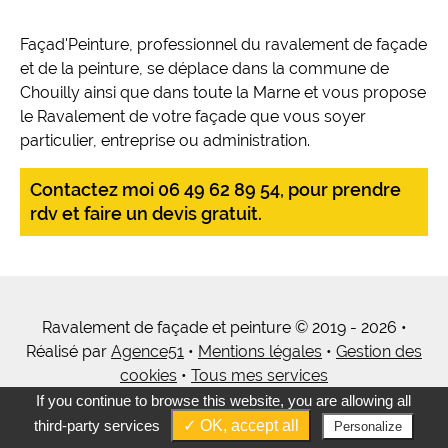
Façad'Peinture, professionnel du ravalement de façade
et de la peinture, se déplace dans la commune de
Chouilly ainsi que dans toute la Marne et vous propose
le Ravalement de votre façade que vous soyer
particulier, entreprise ou administration.
Contactez moi 06 49 62 89 54, pour prendre
rdv et faire un devis gratuit.
Ravalement de façade et peinture © 2019 - 2026 •
Réalisé par
Agence51
•
Mentions légales
•
Gestion des
cookies
•
Tous mes services
If you continue to browse this website, you are allowing all
third-party services
✓ OK, accept all
Personalize