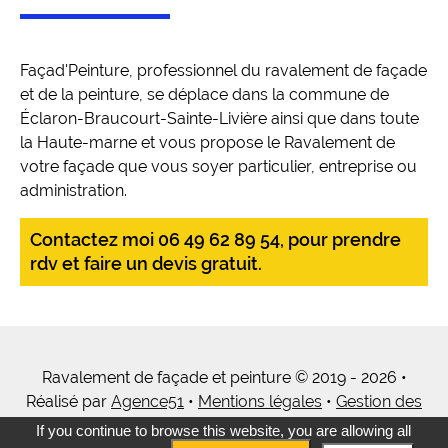
Façad'Peinture, professionnel du ravalement de façade
et de la peinture, se déplace dans la commune de
Éclaron-Braucourt-Sainte-Livière ainsi que dans toute
la Haute-marne et vous propose le Ravalement de
votre façade que vous soyer particulier, entreprise ou
administration.
Contactez moi 06 49 62 89 54, pour prendre
rdv et faire un devis gratuit.
Ravalement de façade et peinture © 2019 - 2026 •
Réalisé par
Agence51
•
Mentions légales
•
Gestion des
cookies
•
Tous mes services
If you continue to browse this website, you are allowing all